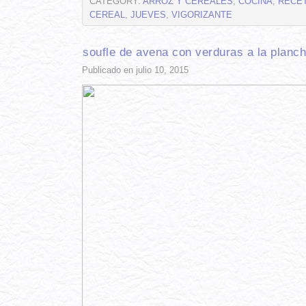
CATEGORY:
ARROZ Y CEREALES
,
COCINA
,
RECE
CEREAL
,
JUEVES
,
VIGORIZANTE
soufle de avena con verduras a la planc
Publicado en julio 10, 2015