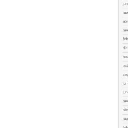
jun
ma
abr
ma
feb
di
no
oc
se
jul
jun
ma
abr
ma
feb