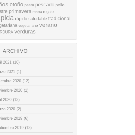
ños
otoño
pescado
pollo
pasta
stre
primavera
regalo
receta
ápida
rápido
tradicional
saludable
verano
getariana
vegetariano
verduras
RDURA
ARCHIVO
il 2021
(10)
rzo 2021
(1)
ciembre 2020
(12)
viembre 2020
(1)
il 2020
(13)
rzo 2020
(2)
viembre 2019
(6)
ptiembre 2019
(13)