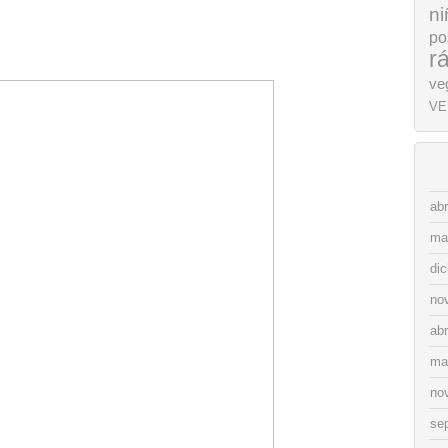
ni
po
r
ve
VE
abr
ma
di
no
abr
ma
no
se