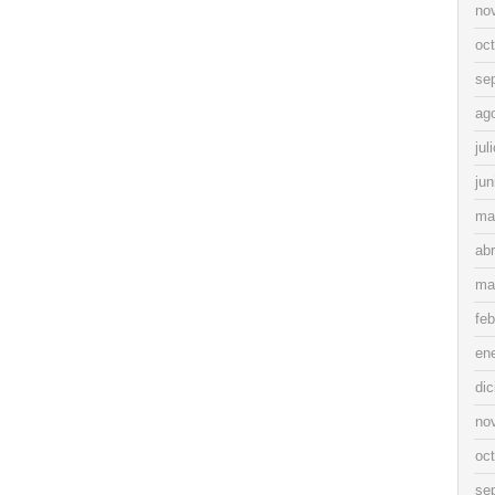
no
oc
se
ag
jul
jun
ma
abr
ma
feb
en
di
no
oc
se