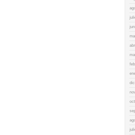
ag
jul
jun
ma
abr
ma
feb
en
di
no
oc
se
ag
jul