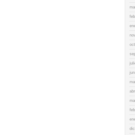
ma
feb
en
no
oc
se
jul
jun
ma
abr
ma
feb
en
di