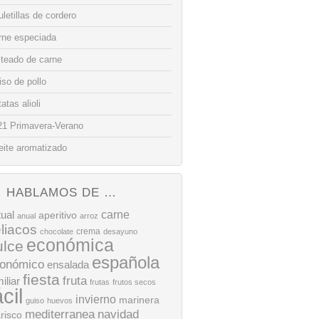
letillas de cordero
rne especiada
lteado de carne
so de pollo
atas alioli
21 Primavera-Verano
eite aromatizado
HABLAMOS DE …
tual
carne
aperitivo
anual
arroz
liacos
crema
chocolate
desayuno
económica
ulce
española
onómico
ensalada
fiesta
fruta
iliar
frutas
frutos secos
ácil
invierno
marinera
guiso
huevos
mediterranea
navidad
risco