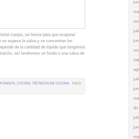
jun
ma
no
jul
 tome cuerpo, se hierve para que evaporar
jun
do se espesa la salsa y se concentran los
depende de la cantidad de líquido que tengamos
no
ación, así tendremos un fondo o una salsa de
se
ag
jul
Y FONDOS
,
COCINA
,
TÉCNICAS DE COCINA
· TAGS:
jun
ma
di
jul
jun
ma