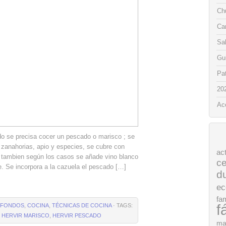
Chu
Ca
Sa
Gui
Pat
20
Ac
do se precisa cocer un pescado o marisco ; se
 zanahorias, apio y especies, se cubre con
ac
ón, tambien según los casos se añade vino blanco
ce
e. Se incorpora a la cazuela el pescado […]
d
ec
fam
f
Y FONDOS
,
COCINA
,
TÉCNICAS DE COCINA
· TAGS:
,
HERVIR MARISCO
,
HERVIR PESCADO
ma