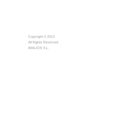
Copyright © 2013
All Rights Reserved
IMALION S.L.