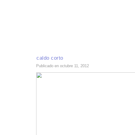
INICIO
RECETAS DE TEMPORADA
TÉCNICAS DE COCINA
INGR
caldo corto
Publicado en octubre 11, 2012