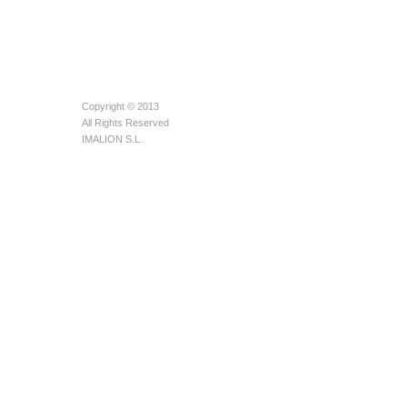
Copyright © 2013
All Rights Reserved
IMALION S.L.