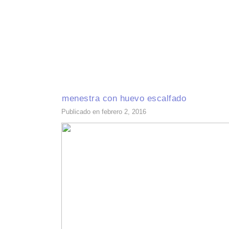
INICIO
RECETAS DE TEMPORADA
TÉCNICAS DE COCINA
INGR
menestra con huevo escalfado
Publicado en febrero 2, 2016