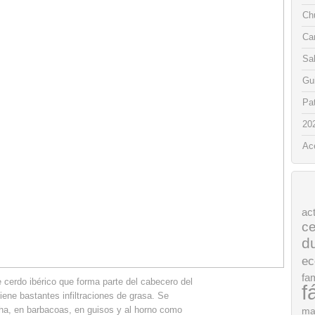
Chu
Ca
Sa
Gui
Pat
20
Ac
ac
ce
d
ec
fam
e cerdo ibérico que forma parte del cabecero del
f
iene bastantes infiltraciones de grasa. Se
cha, en barbacoas, en guisos y al horno como
ma