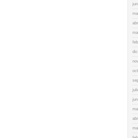
jun
ma
abr
ma
feb
di
no
oc
se
jul
jun
ma
abr
ma
feb