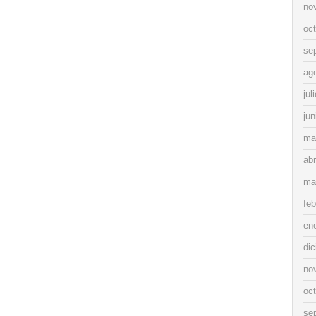
no
oc
se
ag
jul
jun
ma
abr
ma
feb
en
di
no
oc
se