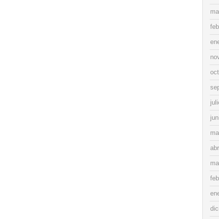
ma
feb
en
no
oc
se
jul
jun
ma
abr
ma
feb
en
di