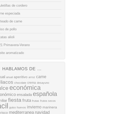
letillas de cordero
rne especiada
lteado de carne
so de pollo
atas alioli
21 Primavera-Verano
eite aromatizado
HABLAMOS DE …
tual
carne
aperitivo
anual
arroz
liacos
crema
chocolate
desayuno
económica
ulce
española
onómico
ensalada
fiesta
fruta
iliar
frutas
frutos secos
ácil
invierno
marinera
guiso
huevos
mediterranea
navidad
risco