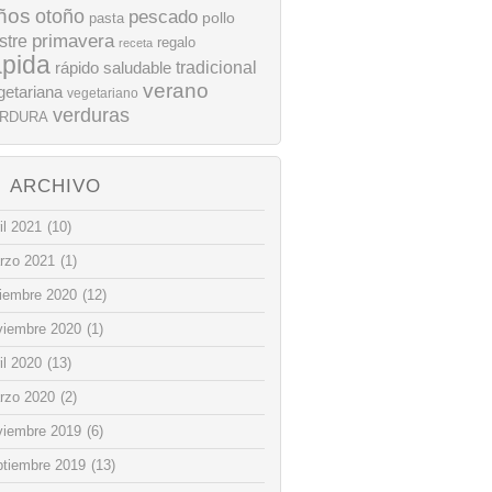
ños
otoño
pescado
pollo
pasta
stre
primavera
regalo
receta
ápida
rápido
tradicional
saludable
verano
getariana
vegetariano
verduras
RDURA
ARCHIVO
il 2021
(10)
rzo 2021
(1)
ciembre 2020
(12)
viembre 2020
(1)
il 2020
(13)
rzo 2020
(2)
viembre 2019
(6)
ptiembre 2019
(13)