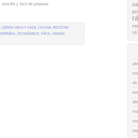
ni
sencilla y fácil de preparar.
po
r
ve
 CERDO VACA Y CAZA
,
COCINA
,
RECETAS
·
VE
 ESPAÑOL
,
ECONÓMICO
,
FÁCIL
,
GRASO
,
abr
ma
di
no
abr
ma
no
se