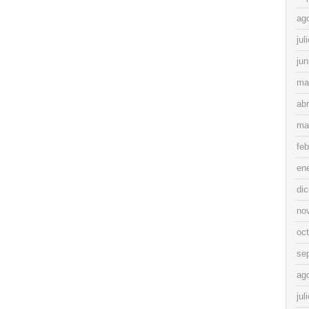
ag
jul
jun
ma
abr
ma
feb
en
di
no
oc
se
ag
jul