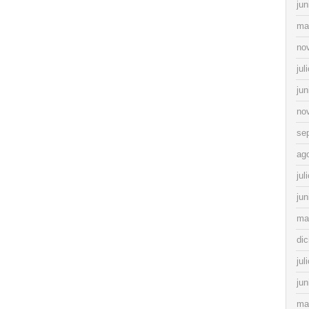
jun
ma
no
jul
jun
no
se
ag
jul
jun
ma
di
jul
jun
ma