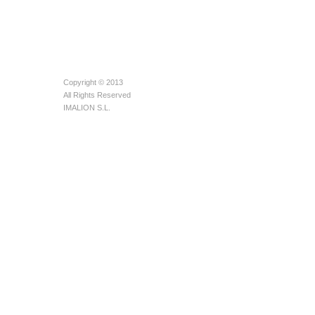
Copyright © 2013
All Rights Reserved
IMALION S.L.