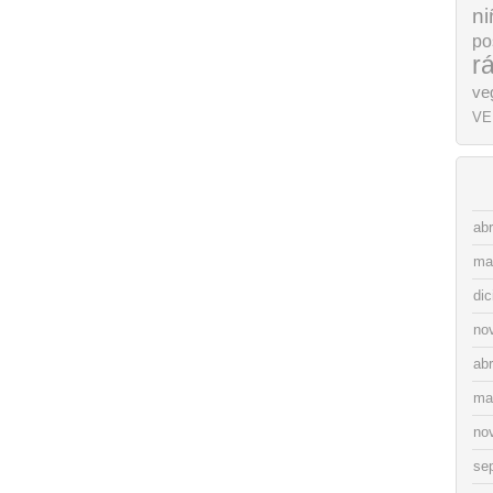
ni
po
r
ve
VE
abr
ma
di
no
abr
ma
no
se