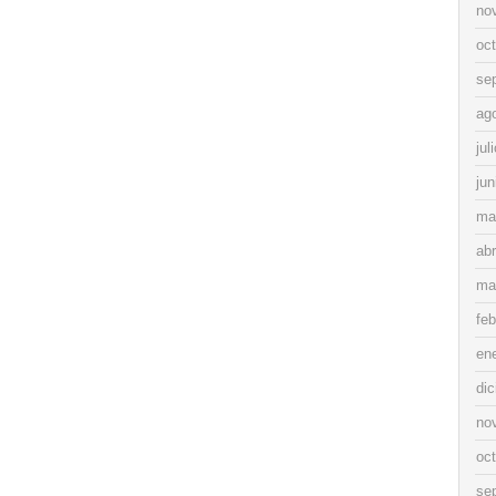
no
oc
se
ag
jul
jun
ma
abr
ma
feb
en
di
no
oc
se