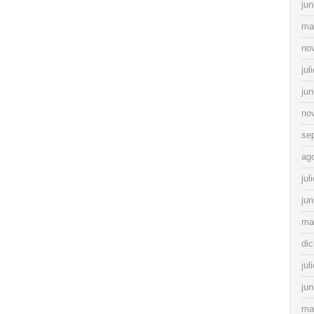
jun
ma
no
jul
jun
no
se
ag
jul
jun
ma
di
jul
jun
ma