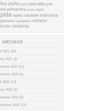
ños
otoño
pescado
pollo
pasta
stre
primavera
regalo
receta
ápida
rápido
tradicional
saludable
verano
getariana
vegetariano
verduras
RDURA
ARCHIVO
il 2021
(10)
rzo 2021
(1)
ciembre 2020
(12)
viembre 2020
(1)
il 2020
(13)
rzo 2020
(2)
viembre 2019
(6)
ptiembre 2019
(13)