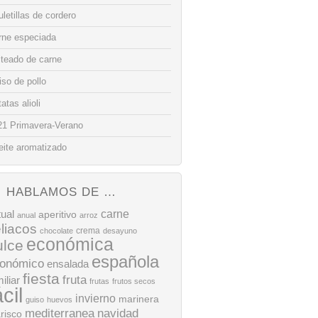
letillas de cordero
rne especiada
lteado de carne
so de pollo
atas alioli
21 Primavera-Verano
eite aromatizado
HABLAMOS DE …
tual
carne
aperitivo
anual
arroz
liacos
crema
chocolate
desayuno
económica
ulce
española
onómico
ensalada
fiesta
fruta
iliar
frutas
frutos secos
ácil
invierno
marinera
guiso
huevos
mediterranea
navidad
risco