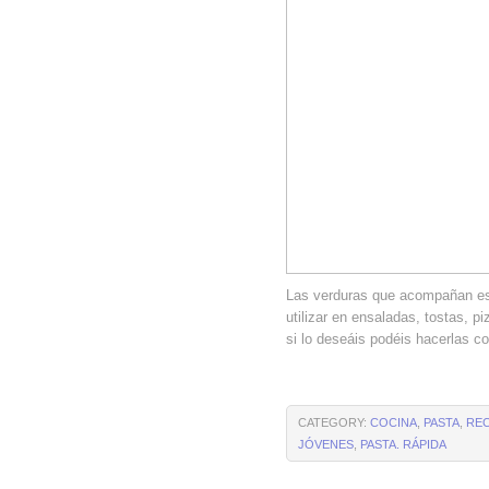
Las verduras que acompañan est
utilizar en ensaladas, tostas,
si lo deseáis podéis hacerlas co
CATEGORY:
COCINA
,
PASTA
,
RE
JÓVENES
,
PASTA. RÁPIDA