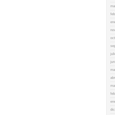
ma
feb
en
no
oc
se
jul
jun
ma
abr
ma
feb
en
di