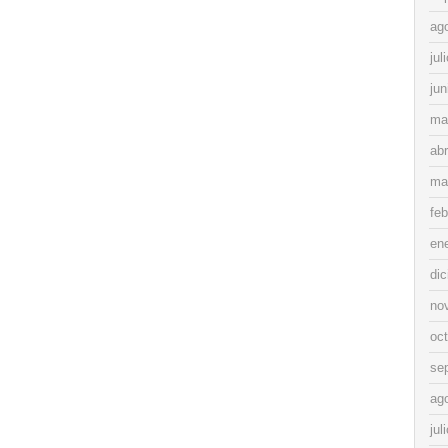
ag
jul
jun
ma
abr
ma
feb
en
di
no
oc
se
ag
jul