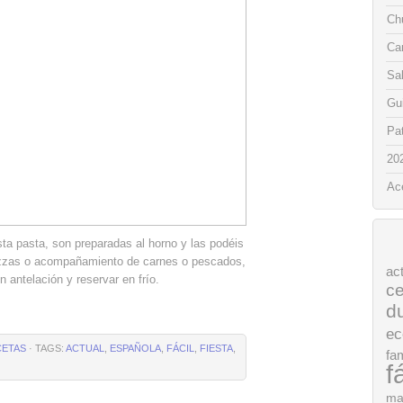
Chu
Ca
Sa
Gui
Pat
20
Ac
a pasta, son preparadas al horno y las podéis
 pizzas o acompañamiento de carnes o pescados,
ac
n antelación y reservar en frío.
ce
d
ec
CETAS
· TAGS:
ACTUAL
,
ESPAÑOLA
,
FÁCIL
,
FIESTA
,
fam
f
ma