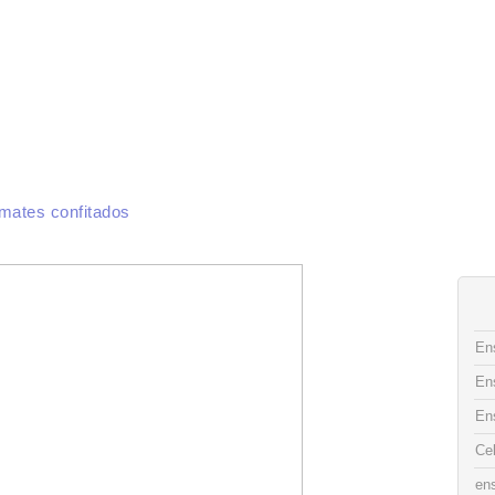
CAS DE COCINA
INGREDIENTES
RECETAS
FOTO DECO
CONTACTO
mates confitados
Ens
En
En
Ce
ens