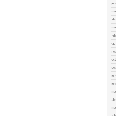
jun
ma
abr
ma
feb
di
no
oc
se
jul
jun
ma
abr
ma
feb