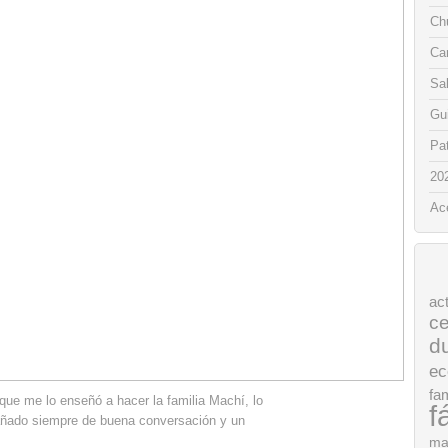
Chu
Ca
Sa
Gui
Pat
20
Ac
ac
ce
d
ec
fam
que me lo enseñó a hacer la familia Machí, lo
f
ado siempre de buena conversación y un
ma