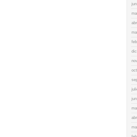
jun
ma
abr
ma
feb
di
no
oc
se
jul
jun
ma
abr
ma
feb