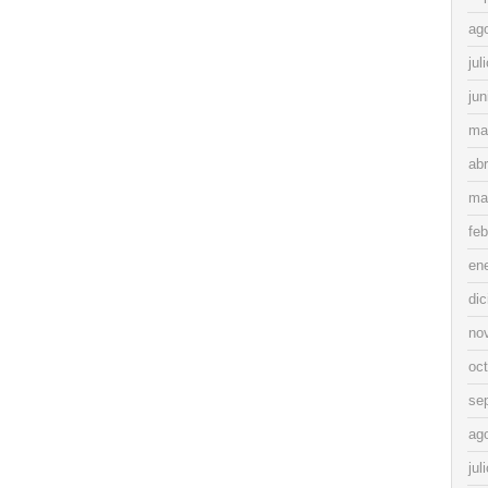
ag
jul
jun
ma
abr
ma
feb
en
di
no
oc
se
ag
jul