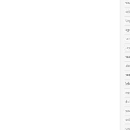
no
oc
se
ag
jul
jun
ma
abr
ma
feb
en
di
no
oc
se