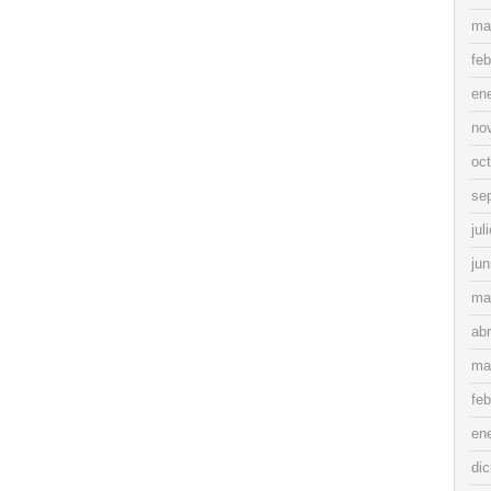
ma
feb
en
no
oc
se
jul
jun
ma
abr
ma
feb
en
di