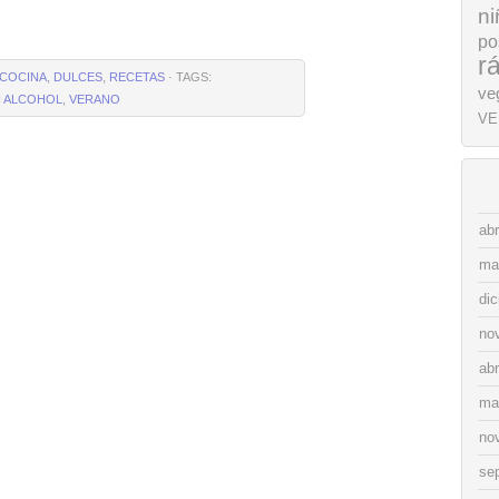
ni
po
r
COCINA
,
DULCES
,
RECETAS
· TAGS:
ve
N ALCOHOL
,
VERANO
VE
abr
ma
di
no
abr
ma
no
se