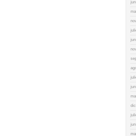
jun
ma
no
jul
jun
no
se
ag
jul
jun
ma
di
jul
jun
ma