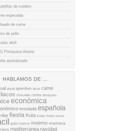
letillas de cordero
rne especiada
lteado de carne
so de pollo
atas alioli
21 Primavera-Verano
eite aromatizado
HABLAMOS DE …
tual
carne
aperitivo
anual
arroz
liacos
crema
chocolate
desayuno
económica
ulce
española
onómico
ensalada
fiesta
fruta
iliar
frutas
frutos secos
ácil
invierno
marinera
guiso
huevos
mediterranea
navidad
risco