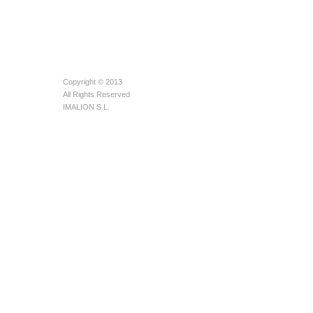
Copyright © 2013
All Rights Reserved
IMALION S.L.