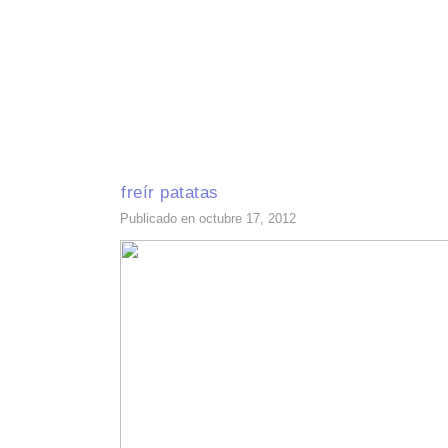
INICIO
RECETAS DE TEMPORADA
TÉCNICAS DE COCINA
INGR
freír patatas
Publicado en octubre 17, 2012