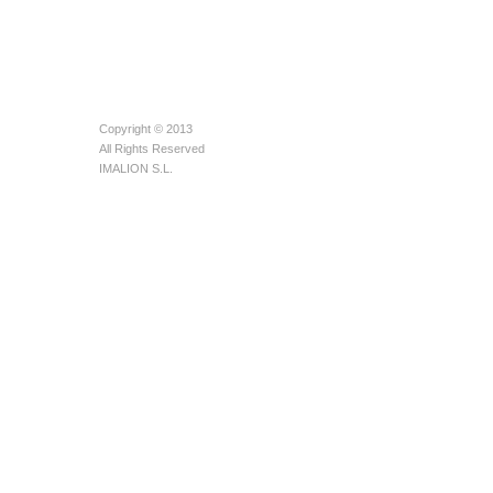
Copyright © 2013
All Rights Reserved
IMALION S.L.