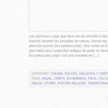
Las primeras creps que hice me las enseñó a hac
francés durante las jornadas de clases, fueron la
atención presté (era adolescente). Nos contó en fr
que había una costumbre antigua de pedir un des
la vuelta a las creps con una moneda en […]
CATEGORY:
COCINA
,
DULCES
,
GALLETAS Y CRÊ
TAGS:
ANUAL
,
CREPS
,
ECONÓMICA
,
FÁCIL
,
FILL
OBLEA
,
OTOÑO
,
POSTRE RELLENO
,
TRADICIONA