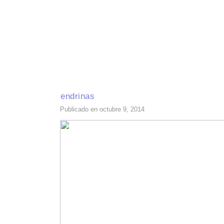
INICIO
RECETAS DE TEMPORADA
TÉCNICAS DE COCINA
INGR
endrinas
Publicado en octubre 9, 2014