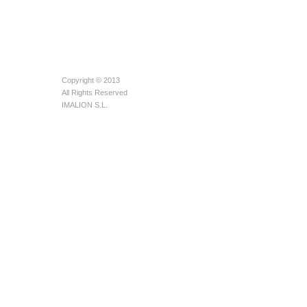
Copyright © 2013
All Rights Reserved
IMALION S.L.