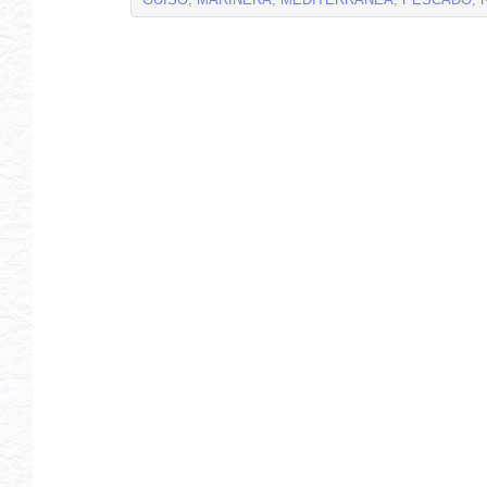
GUISO
,
MARINERA
,
MEDITERRANEA
,
PESCADO
,