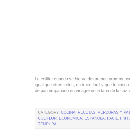
La coliflor cuando se hierve desprende aromas po
igual que otras coles, un truco fácil y que funcio
de pan empapado en vinagre en la tapa de la caz
CATEGORY:
COCINA
,
RECETAS
,
VERDURAS Y PA
COLIFLOR
,
ECONÓMICA
,
ESPAÑOLA
,
FÁCIL
,
FRÍT
TÉMPURA