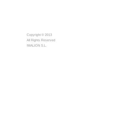
Copyright © 2013
All Rights Reserved
IMALION S.L.