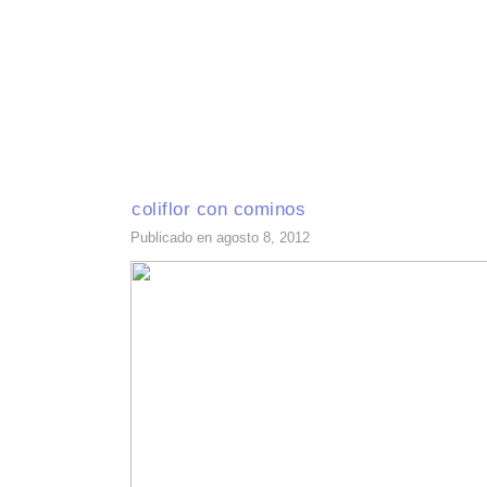
INICIO
RECETAS DE TEMPORADA
TÉCNICAS DE COCINA
INGR
coliflor con cominos
Publicado en agosto 8, 2012