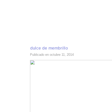
INICIO
RECETAS DE TEMPORADA
TÉCNICAS DE COCINA
INGR
dulce de membrillo
Publicado en octubre 11, 2014