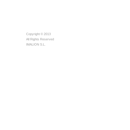
Copyright © 2013
All Rights Reserved
IMALION S.L.