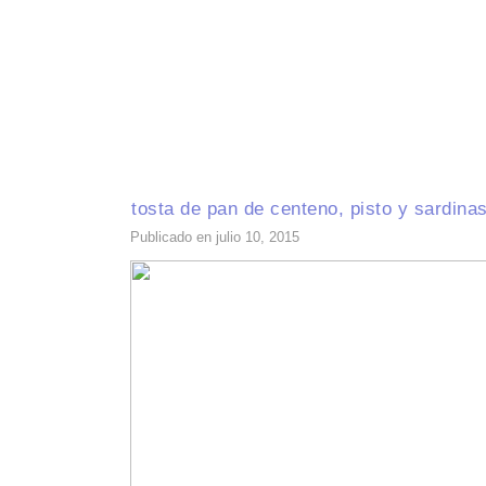
INICIO
RECETAS DE TEMPORADA
TÉCNICAS DE COCINA
INGR
tosta de pan de centeno, pisto y sardina
Publicado en julio 10, 2015