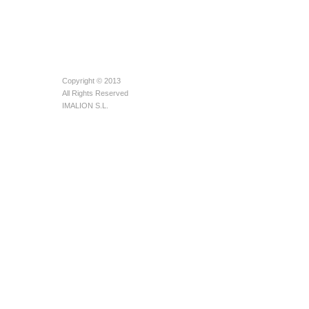
Copyright © 2013
All Rights Reserved
IMALION S.L.