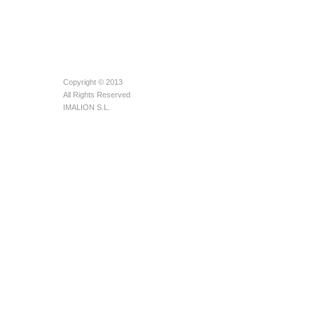
Copyright © 2013
All Rights Reserved
IMALION S.L.