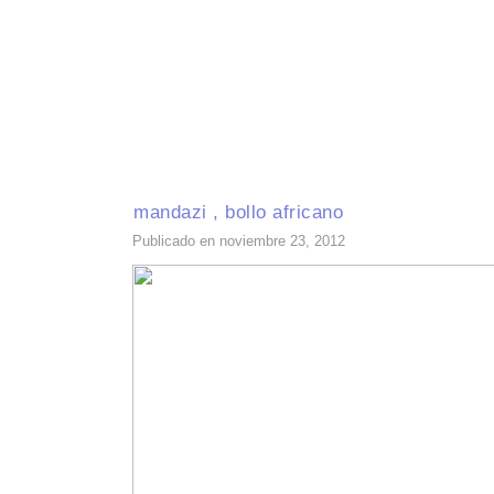
INICIO
RECETAS DE TEMPORADA
TÉCNICAS DE COCINA
INGR
mandazi , bollo africano
Publicado en noviembre 23, 2012