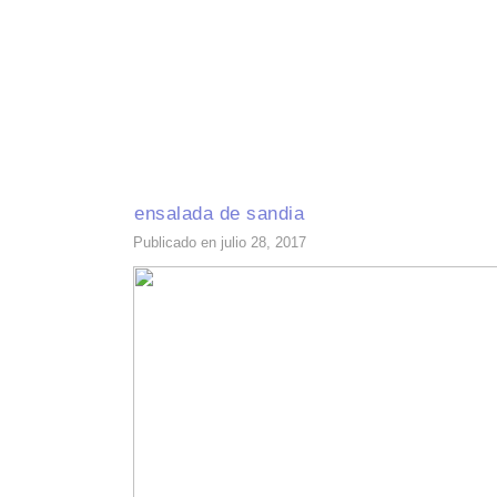
INICIO
RECETAS DE TEMPORADA
TÉCNICAS DE COCINA
INGR
ensalada de sandia
Publicado en julio 28, 2017