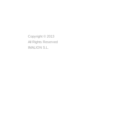
Copyright © 2013
All Rights Reserved
IMALION S.L.