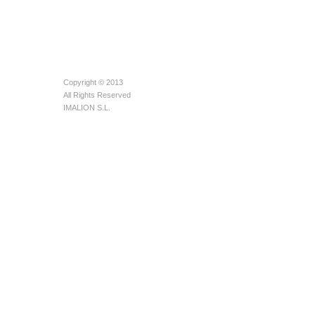
Copyright © 2013
All Rights Reserved
IMALION S.L.