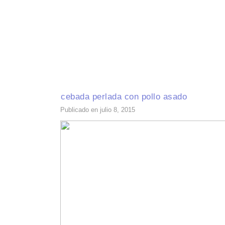
INICIO
RECETAS DE TEMPORADA
TÉCNICAS DE COCINA
INGR
cebada perlada con pollo asado
Publicado en julio 8, 2015