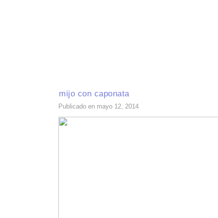
INICIO
RECETAS DE TEMPORADA
TÉCNICAS DE COCINA
INGR
mijo con caponata
Publicado en mayo 12, 2014