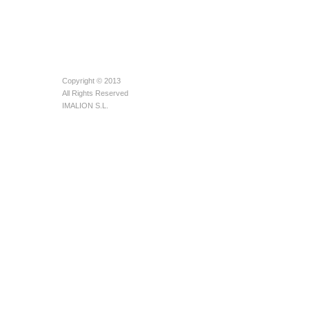
Copyright © 2013
All Rights Reserved
IMALION S.L.