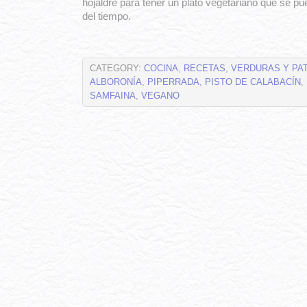
hojaldre para tener un plato vegetariano que se pu
del tiempo.
CATEGORY:
COCINA
,
RECETAS
,
VERDURAS Y PA
ALBORONÍA
,
PIPERRADA
,
PISTO DE CALABACÍN
,
SAMFAINA
,
VEGANO