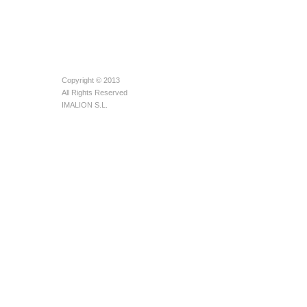
Copyright © 2013
All Rights Reserved
IMALION S.L.