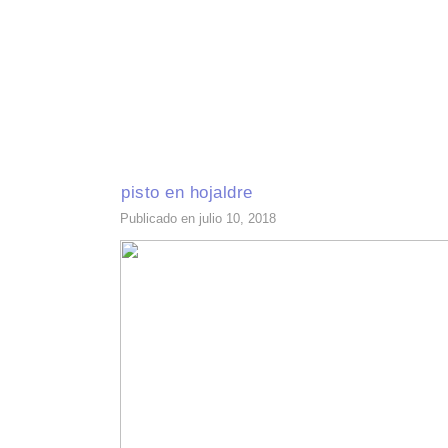
INICIO
RECETAS DE TEMPORADA
TÉCNICAS DE COCINA
INGR
pisto en hojaldre
Publicado en julio 10, 2018