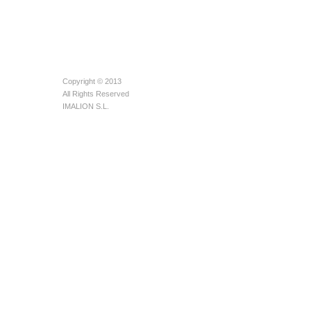
Copyright © 2013
All Rights Reserved
IMALION S.L.