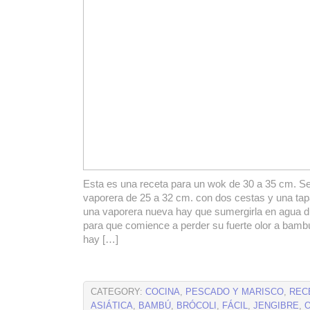
Esta es una receta para un wok de 30 a 35 cm. S
vaporera de 25 a 32 cm. con dos cestas y una tapa.
una vaporera nueva hay que sumergirla en agua 
para que comience a perder su fuerte olor a bambú.
hay […]
CATEGORY:
COCINA
,
PESCADO Y MARISCO
,
REC
ASIÁTICA
,
BAMBÚ
,
BRÓCOLI
,
FÁCIL
,
JENGIBRE
,
O