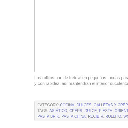
Los rollitos han de freírse en pequeñas tandas pa
y con rapidez, así mantendrán el interior suculento
CATEGORY:
COCINA
,
DULCES
,
GALLETAS Y CRÊ
TAGS:
ASIÁTICO
,
CREPS
,
DULCE
,
FIESTA
,
ORIEN
PASTA BRIK
,
PASTA CHINA
,
RECIBIR
,
ROLLITO
,
W