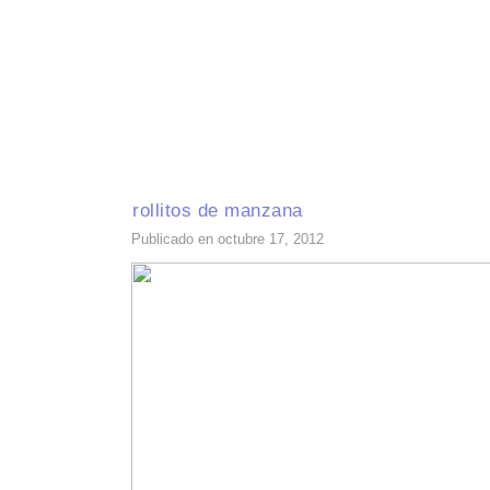
INICIO
RECETAS DE TEMPORADA
TÉCNICAS DE COCINA
INGR
rollitos de manzana
Publicado en octubre 17, 2012