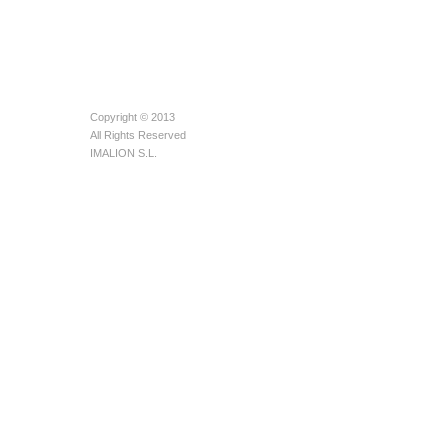
Copyright © 2013
All Rights Reserved
IMALION S.L.