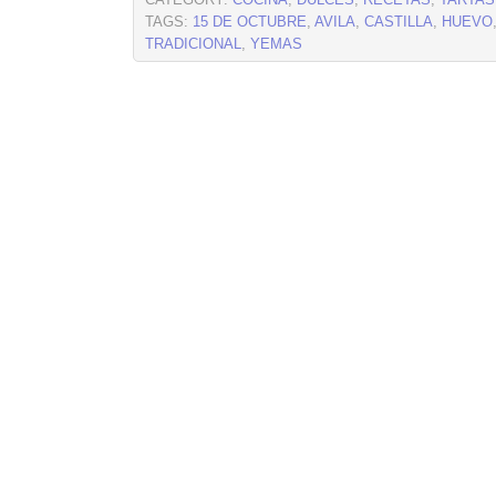
CATEGORY:
COCINA
,
DULCES
,
RECETAS
,
TARTAS
TAGS:
15 DE OCTUBRE
,
AVILA
,
CASTILLA
,
HUEVO
TRADICIONAL
,
YEMAS