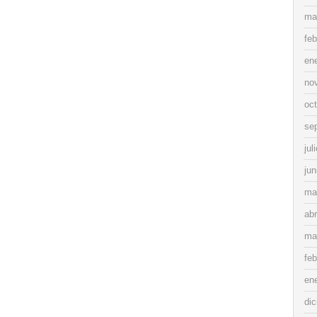
ma
feb
en
no
oc
se
jul
jun
ma
abr
ma
feb
en
di