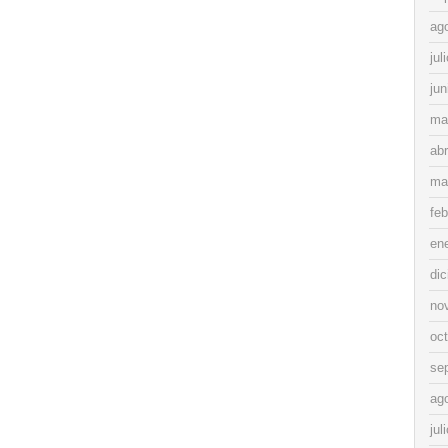
ag
jul
jun
ma
abr
ma
feb
en
di
no
oc
se
ag
jul