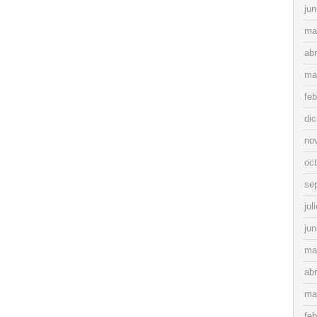
jun
ma
abr
ma
feb
di
no
oc
se
jul
jun
ma
abr
ma
feb