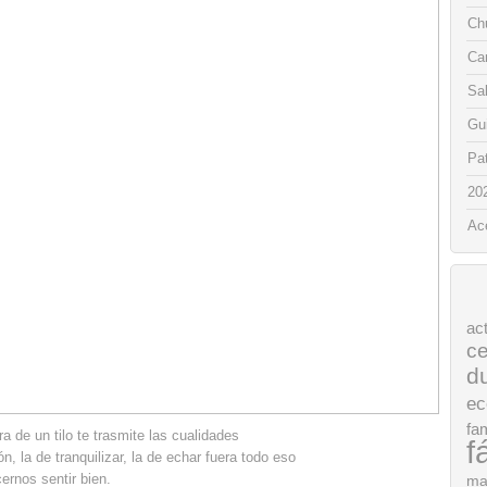
Chu
Ca
Sa
Gui
Pat
20
Ac
ac
ce
d
ec
fam
a de un tilo te trasmite las cualidades
f
ón, la de tranquilizar, la de echar fuera todo eso
ernos sentir bien.
ma