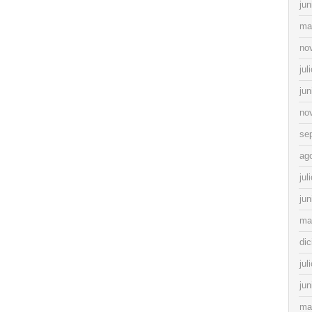
jun
ma
no
jul
jun
no
se
ag
jul
jun
ma
di
jul
jun
ma