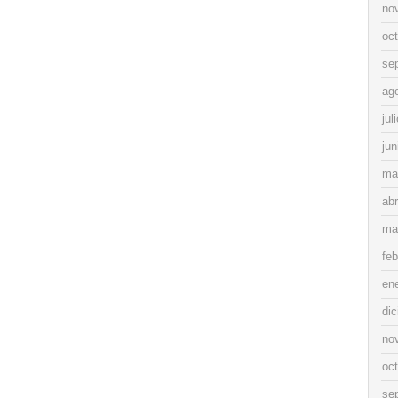
no
oc
se
ag
jul
jun
ma
abr
ma
feb
en
di
no
oc
se