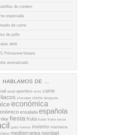
letillas de cordero
rne especiada
lteado de carne
so de pollo
atas alioli
21 Primavera-Verano
eite aromatizado
HABLAMOS DE …
tual
carne
aperitivo
anual
arroz
liacos
crema
chocolate
desayuno
económica
ulce
española
onómico
ensalada
fiesta
fruta
iliar
frutas
frutos secos
ácil
invierno
marinera
guiso
huevos
mediterranea
navidad
risco