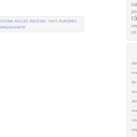
ni
po
r
COCINA
,
DULCES
,
RECETAS
· TAGS:
PLACERES
ve
RANQUILIZANTE
VE
abr
ma
di
no
abr
ma
no
se