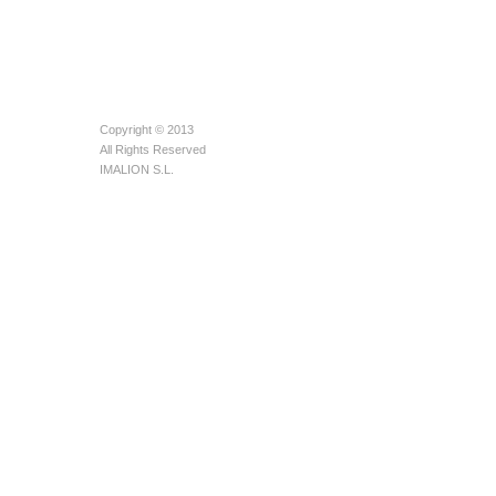
Copyright © 2013
All Rights Reserved
IMALION S.L.