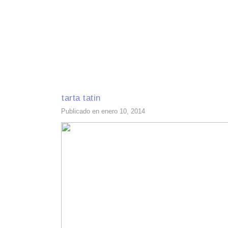
INICIO
RECETAS DE TEMPORADA
TÉCNICAS DE COCINA
INGR
tarta tatin
Publicado en enero 10, 2014