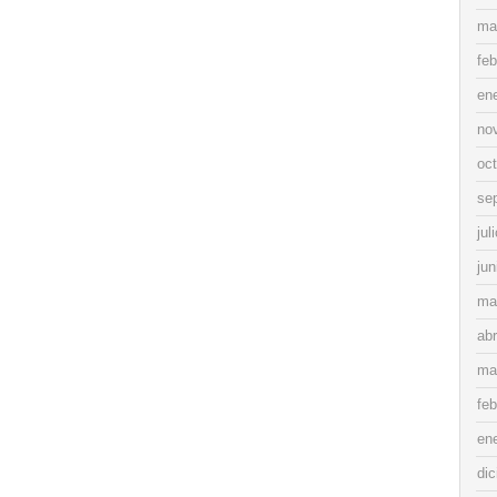
ma
feb
en
no
oc
se
jul
jun
ma
abr
ma
feb
en
di