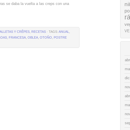
ni
ras se daba la vuelta a las creps con una
po
r
ve
VE
ALLETAS Y CRÊPES
,
RECETAS
· TAGS:
ANUAL
,
LOAS
,
FRANCESA
,
OBLEA
,
OTOÑO
,
POSTRE
abr
ma
di
no
abr
ma
no
se