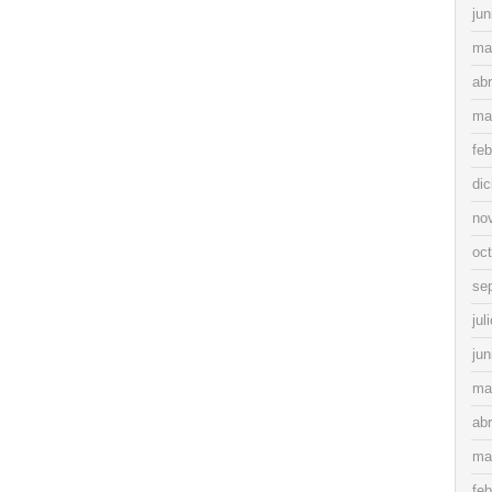
jun
ma
abr
ma
feb
di
no
oc
se
jul
jun
ma
abr
ma
feb