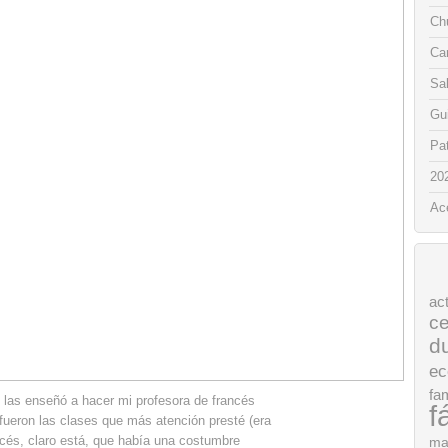
Chu
Ca
Sa
Gui
Pat
20
Ac
ac
ce
d
ec
fam
 las enseñó a hacer mi profesora de francés
f
 fueron las clases que más atención presté (era
ncés, claro está, que había una costumbre
ma