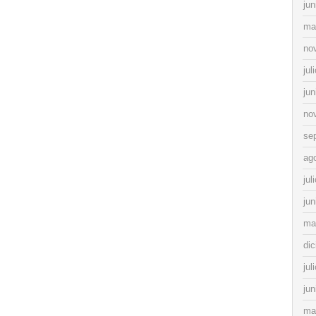
jun
ma
no
jul
jun
no
se
ag
jul
jun
ma
di
jul
jun
ma