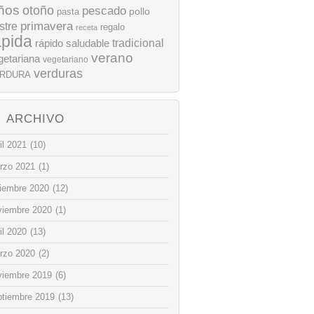
ños
otoño
pescado
pollo
pasta
stre
primavera
regalo
receta
ápida
rápido
tradicional
saludable
verano
getariana
vegetariano
verduras
RDURA
ARCHIVO
il 2021
(10)
rzo 2021
(1)
ciembre 2020
(12)
viembre 2020
(1)
il 2020
(13)
rzo 2020
(2)
viembre 2019
(6)
ptiembre 2019
(13)