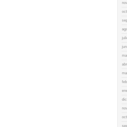
no
oc
se
ag
jul
jun
ma
abr
ma
feb
en
di
no
oc
se