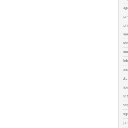
ag
jul
jun
ma
abr
ma
feb
en
di
no
oc
se
ag
jul