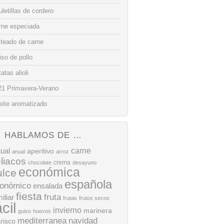
letillas de cordero
rne especiada
lteado de carne
so de pollo
atas alioli
21 Primavera-Verano
eite aromatizado
HABLAMOS DE …
tual
carne
aperitivo
anual
arroz
liacos
crema
chocolate
desayuno
económica
ulce
española
onómico
ensalada
fiesta
fruta
iliar
frutas
frutos secos
ácil
invierno
marinera
guiso
huevos
mediterranea
navidad
risco