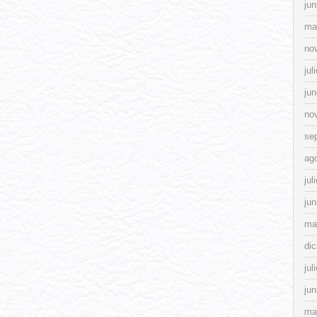
jun
ma
no
jul
jun
no
se
ag
jul
jun
ma
di
jul
jun
ma