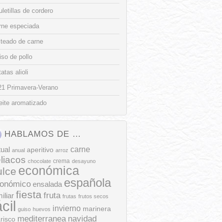
letillas de cordero
rne especiada
lteado de carne
so de pollo
atas alioli
21 Primavera-Verano
eite aromatizado
HABLAMOS DE …
tual
carne
aperitivo
anual
arroz
liacos
crema
chocolate
desayuno
económica
ulce
española
onómico
ensalada
fiesta
fruta
iliar
frutas
frutos secos
ácil
invierno
marinera
guiso
huevos
mediterranea
navidad
risco