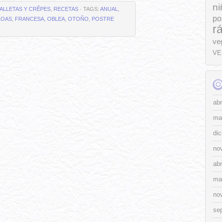
ni
ALLETAS Y CRÊPES
,
RECETAS
· TAGS:
ANUAL
,
po
LOAS
,
FRANCESA
,
OBLEA
,
OTOÑO
,
POSTRE
r
ve
VE
abr
ma
di
no
abr
ma
no
se