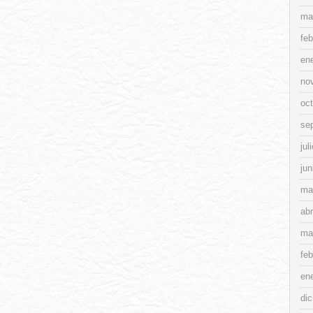
ma
feb
en
no
oc
se
jul
jun
ma
abr
ma
feb
en
di