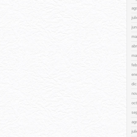
ag
jul
jun
ma
abr
ma
feb
en
di
no
oc
se
ag
jul