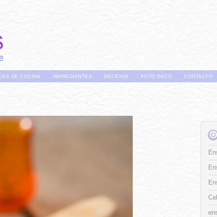
CAS DE COCINA
INGREDIENTES
RECETAS
FOTO DECO
CONTACTO
Ens
En
En
Ce
ens