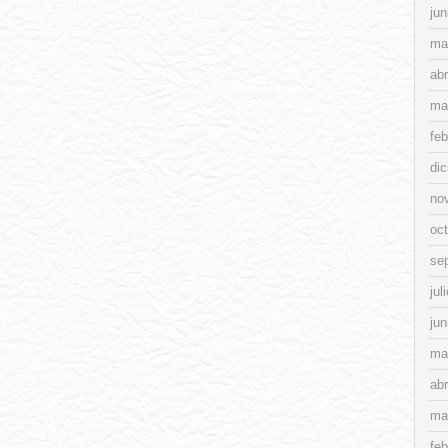
jun
ma
abr
ma
feb
di
no
oc
se
jul
jun
ma
abr
ma
feb