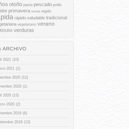
ños
otoño
pescado
pollo
pasta
stre
primavera
regalo
receta
ápida
rápido
tradicional
saludable
verano
getariana
vegetariano
verduras
RDURA
ARCHIVO
il 2021
(10)
rzo 2021
(1)
ciembre 2020
(12)
viembre 2020
(1)
il 2020
(13)
rzo 2020
(2)
viembre 2019
(6)
ptiembre 2019
(13)