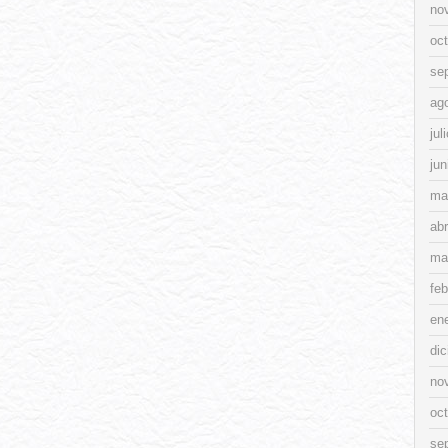
no
oc
se
ag
jul
jun
ma
abr
ma
feb
en
di
no
oc
se