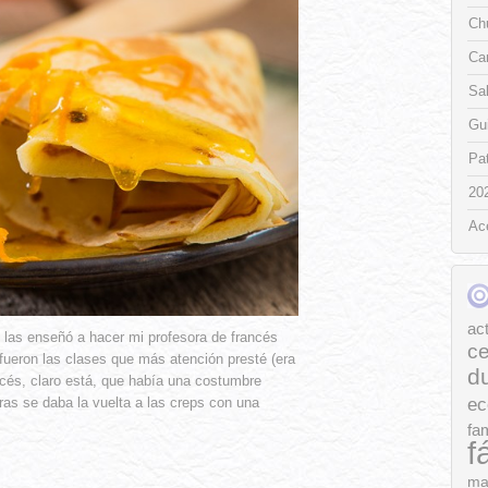
Chu
Ca
Sa
Gui
Pat
20
Ac
ac
 las enseñó a hacer mi profesora de francés
ce
 fueron las clases que más atención presté (era
d
ncés, claro está, que había una costumbre
ec
ras se daba la vuelta a las creps con una
fam
f
ma