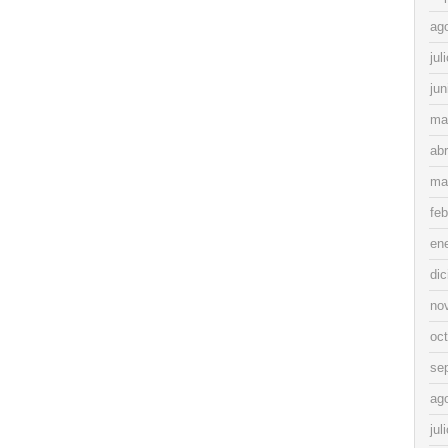
ag
jul
jun
ma
abr
ma
feb
en
di
no
oc
se
ag
jul