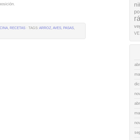
ni
posición.
po
r
ve
CINA
,
RECETAS
· TAGS:
ARROZ
,
AVES
,
PASAS
,
VE
abr
ma
di
no
abr
ma
no
se