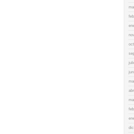
ma
feb
en
no
oc
se
jul
jun
ma
abr
ma
feb
en
di