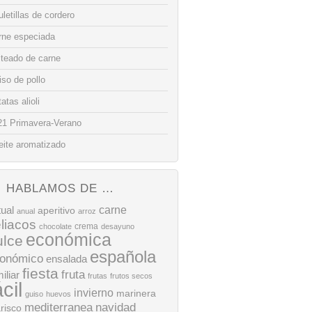
letillas de cordero
rne especiada
lteado de carne
so de pollo
atas alioli
21 Primavera-Verano
eite aromatizado
HABLAMOS DE …
tual
carne
aperitivo
anual
arroz
liacos
crema
chocolate
desayuno
económica
ulce
española
onómico
ensalada
fiesta
fruta
iliar
frutas
frutos secos
ácil
invierno
marinera
guiso
huevos
mediterranea
navidad
risco