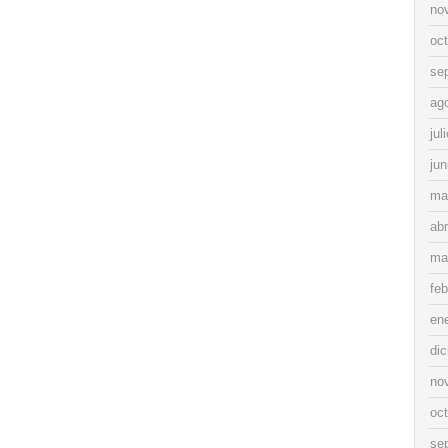
no
oc
se
ag
jul
jun
ma
abr
ma
feb
en
di
no
oc
se