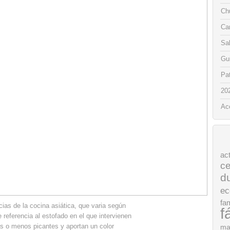
Chu
Ca
Sa
Gui
Pat
20
Ac
ac
ce
d
ec
fam
ias de la cocina asiática, que varia según
f
 referencia al estofado en el que intervienen
s o menos picantes y aportan un color
ma