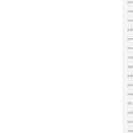
jun
ma
no
jul
jun
no
se
ag
jul
jun
ma
di
jul
jun
ma