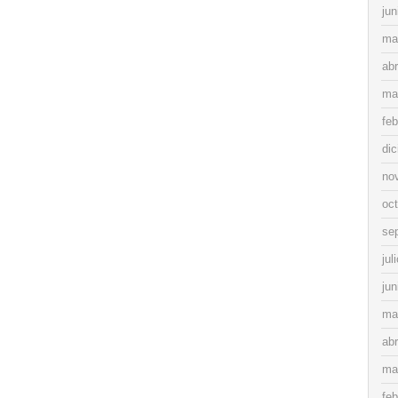
jun
ma
abr
ma
feb
di
no
oc
se
jul
jun
ma
abr
ma
feb