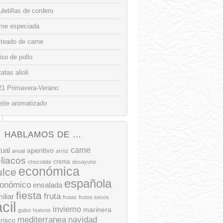
letillas de cordero
rne especiada
lteado de carne
so de pollo
atas alioli
21 Primavera-Verano
eite aromatizado
HABLAMOS DE …
tual
carne
aperitivo
anual
arroz
liacos
crema
chocolate
desayuno
económica
ulce
española
onómico
ensalada
fiesta
fruta
iliar
frutas
frutos secos
ácil
invierno
marinera
guiso
huevos
mediterranea
navidad
risco