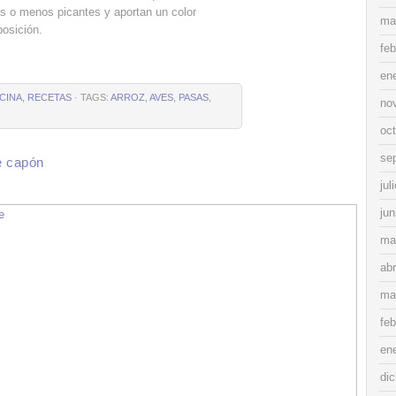
s o menos picantes y aportan un color
ma
posición.
feb
en
CINA
,
RECETAS
· TAGS:
ARROZ
,
AVES
,
PASAS
,
no
oc
se
e capón
jul
jun
ma
abr
ma
feb
en
di