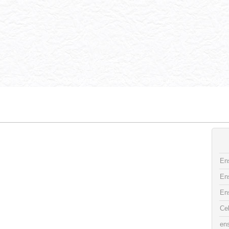
CAS DE COCINA
INGREDIENTES
RECETAS
FOTO DECO
CONTACTO
Ens
En
En
Ce
ens