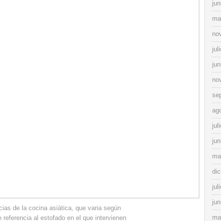
jun
ma
no
jul
jun
no
se
ag
jul
jun
ma
di
jul
jun
ias de la cocina asiática, que varia según
ma
 referencia al estofado en el que intervienen