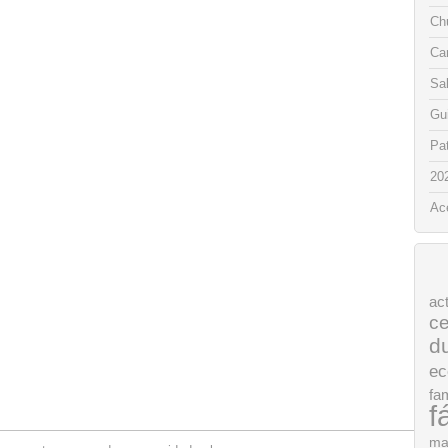
Chu
Ca
Sa
Gui
Pat
20
Ac
ac
ce
d
ec
fam
f
ma