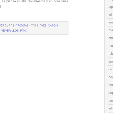
, se piensa en ella globalmente y en ocasiones
 […]
ag
jul
jun
VERDURAS Y PATATAS
· TAGS:
AVES
,
CAPÓN
,
ma
,
MEMBRILLOS
,
PAVO
abr
ma
feb
en
di
no
oc
se
ag
jul