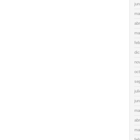
jun
ma
abr
ma
feb
di
no
oc
se
jul
jun
ma
abr
ma
feb