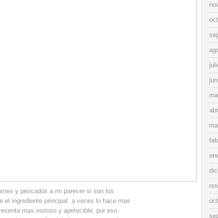
no
oc
se
ag
jul
jun
ma
abr
ma
feb
en
di
no
nes y pescados a mi parecer si son los
el ingrediente principal, a veces lo hace mas
oc
presenta mas vistoso y apetecible, por eso
se