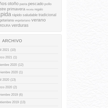
ños
otoño
pescado
pollo
pasta
stre
primavera
regalo
receta
ápida
rápido
tradicional
saludable
verano
getariana
vegetariano
verduras
RDURA
ARCHIVO
il 2021
(10)
rzo 2021
(1)
ciembre 2020
(12)
viembre 2020
(1)
il 2020
(13)
rzo 2020
(2)
viembre 2019
(6)
ptiembre 2019
(13)