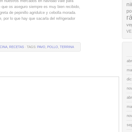
nen nuestros mercados en navidad vale para
ni
lo que os aseguro siempre es muy bien recibido,
po
eta de pepinillo agridulce y cebolla morada.
r
 por lo que hay que sacarla del refrigerador
ve
VE
CINA
,
RECETAS
· TAGS:
PAVO
,
POLLO
,
TERRINA
abr
ma
di
no
abr
ma
no
se