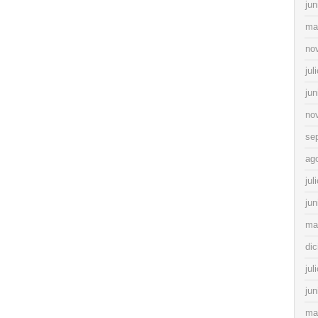
jun
ma
no
jul
jun
no
se
ag
jul
jun
ma
di
jul
jun
ma