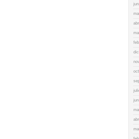
jun
ma
abr
ma
feb
di
no
oc
se
jul
jun
ma
abr
ma
feb