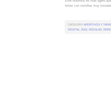
Este hummus es más ligero que 
tortas con semillas muy tostada
CATEGORY:
APERITIVOS Y TAPA
VEGETAL
,
RAIZ
,
REGALAR
,
REMO