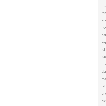
ma
feb
en
no
oc
se
jul
jun
ma
abr
ma
feb
en
di