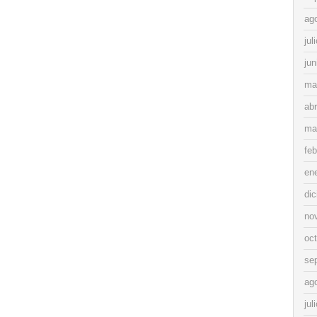
ag
jul
jun
ma
abr
ma
feb
en
di
no
oc
se
ag
jul