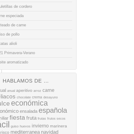
letillas de cordero
rne especiada
lteado de carne
so de pollo
atas alioli
21 Primavera-Verano
eite aromatizado
HABLAMOS DE …
tual
carne
aperitivo
anual
arroz
liacos
crema
chocolate
desayuno
económica
ulce
española
onómico
ensalada
fiesta
fruta
iliar
frutas
frutos secos
ácil
invierno
marinera
guiso
huevos
mediterranea
navidad
risco