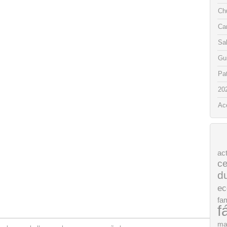
Chu
Ca
Sa
Gui
Pat
20
Ac
ac
ce
d
ec
fam
f
ma