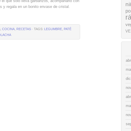
el que solo lleva garbanzos, acompañarlo con
ni
s y regala en un bonito envase de cristal.
po
r
ve
S
,
COCINA
,
RECETAS
· TAGS:
LEGUMBRE
,
PATÉ
VE
LACHA
abr
ma
di
no
abr
ma
no
se