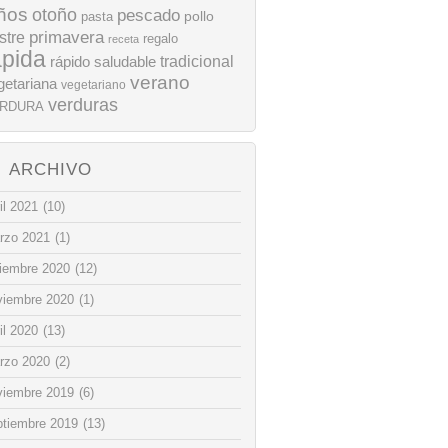
ños
otoño
pescado
pollo
pasta
stre
primavera
regalo
receta
ápida
rápido
tradicional
saludable
verano
getariana
vegetariano
verduras
RDURA
ARCHIVO
il 2021
(10)
rzo 2021
(1)
ciembre 2020
(12)
viembre 2020
(1)
il 2020
(13)
rzo 2020
(2)
viembre 2019
(6)
ptiembre 2019
(13)