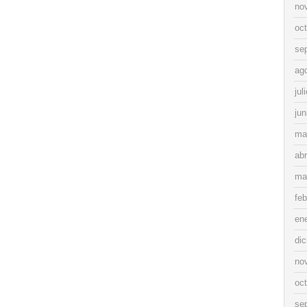
no
oc
se
ag
jul
jun
ma
abr
ma
feb
en
di
no
oc
se