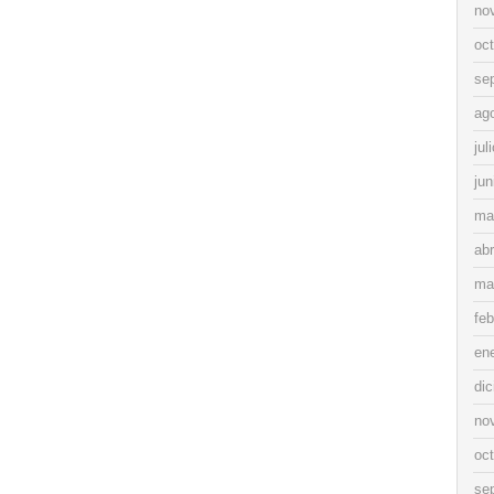
no
oc
se
ag
jul
jun
ma
abr
ma
feb
en
di
no
oc
se