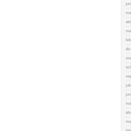
jun
ma
abr
ma
feb
di
no
oc
se
jul
jun
ma
abr
ma
feb