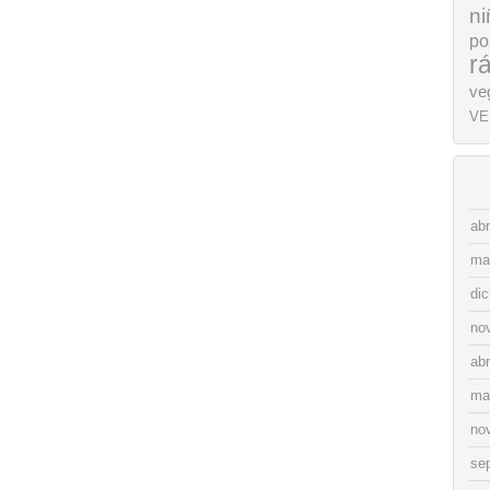
ni
po
r
ve
VE
abr
ma
di
no
abr
ma
no
se