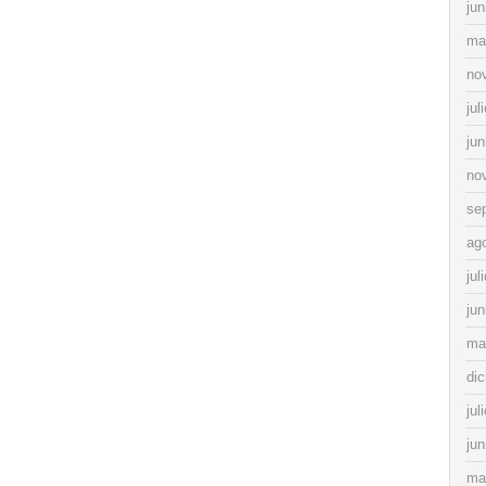
jun
ma
no
jul
jun
no
se
ag
jul
jun
ma
di
jul
jun
ma