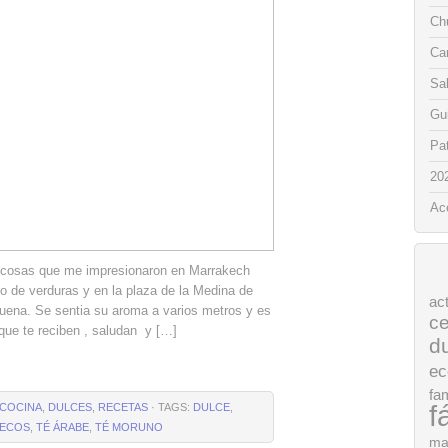
Chu
Ca
Sa
Gui
Pat
20
Ac
s cosas que me impresionaron en Marrakech
o de verduras y en la plaza de la Medina de
ac
uena. Se sentia su aroma a varios metros y es
ce
 que te reciben , saludan y […]
d
ec
fam
f
COCINA
,
DULCES
,
RECETAS
· TAGS:
DULCE
,
ECOS
,
TÉ ÁRABE
,
TÉ MORUNO
ma