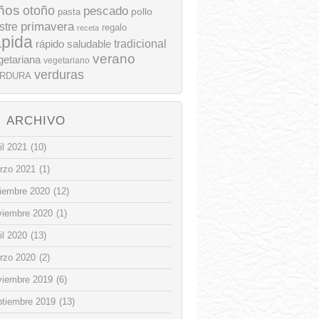
ños
otoño
pescado
pollo
pasta
stre
primavera
regalo
receta
ápida
rápido
tradicional
saludable
verano
getariana
vegetariano
verduras
RDURA
ARCHIVO
il 2021
(10)
rzo 2021
(1)
ciembre 2020
(12)
viembre 2020
(1)
il 2020
(13)
rzo 2020
(2)
viembre 2019
(6)
ptiembre 2019
(13)