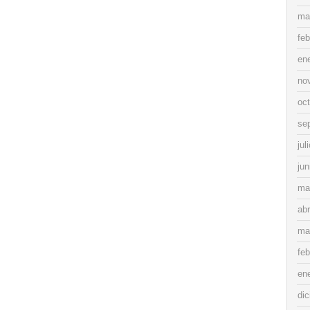
ma
feb
en
no
oc
se
jul
jun
ma
abr
ma
feb
en
di