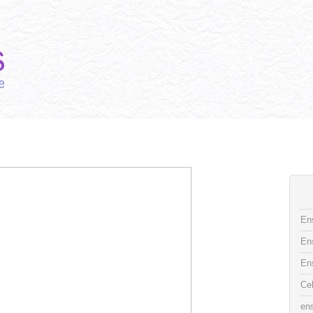
CAS DE COCINA
INGREDIENTES
RECETAS
FOTO DECO
CONTACTO
Ens
En
En
Ce
ens