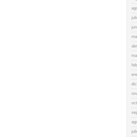
ag
jul
jun
ma
abr
ma
feb
en
di
no
oc
se
ag
jul