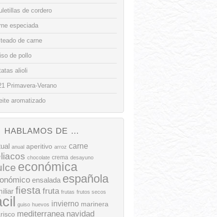
letillas de cordero
rne especiada
lteado de carne
so de pollo
atas alioli
21 Primavera-Verano
eite aromatizado
HABLAMOS DE …
tual
carne
aperitivo
anual
arroz
liacos
crema
chocolate
desayuno
económica
ulce
española
onómico
ensalada
fiesta
fruta
iliar
frutas
frutos secos
ácil
invierno
marinera
guiso
huevos
mediterranea
navidad
risco