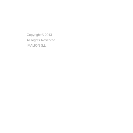
Copyright © 2013
All Rights Reserved
IMALION S.L.