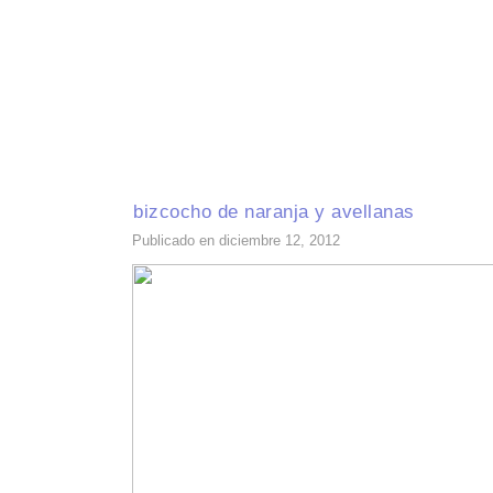
INICIO
RECETAS DE TEMPORADA
TÉCNICAS DE COCINA
INGR
bizcocho de naranja y avellanas
Publicado en diciembre 12, 2012