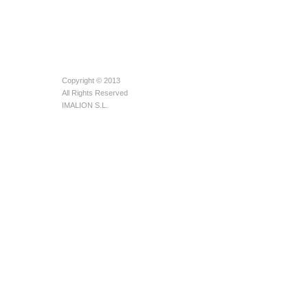
Copyright © 2013
All Rights Reserved
IMALION S.L.