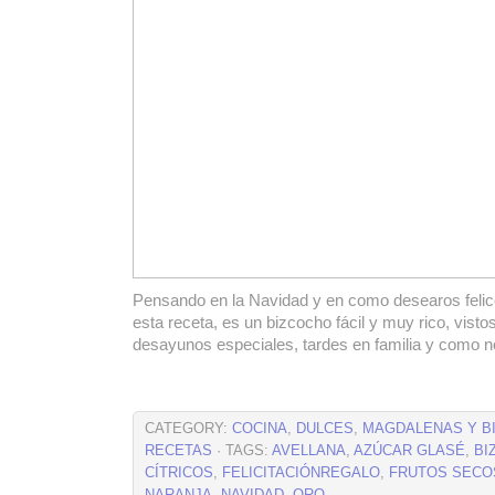
Pensando en la Navidad y en como desearos felic
esta receta, es un bizcocho fácil y muy rico, visto
desayunos especiales, tardes en familia y como no
CATEGORY:
COCINA
,
DULCES
,
MAGDALENAS Y B
RECETAS
· TAGS:
AVELLANA
,
AZÚCAR GLASÉ
,
BI
CÍTRICOS
,
FELICITACIÓNREGALO
,
FRUTOS SECO