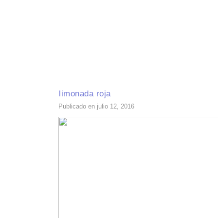
INICIO
RECETAS DE TEMPORADA
TÉCNICAS DE COCINA
INGR
limonada roja
Publicado en julio 12, 2016