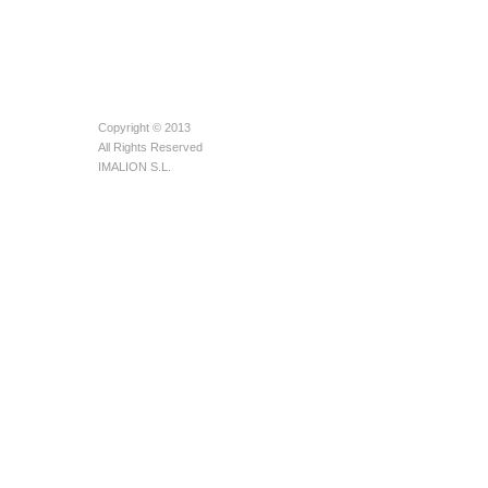
Copyright © 2013
All Rights Reserved
IMALION S.L.