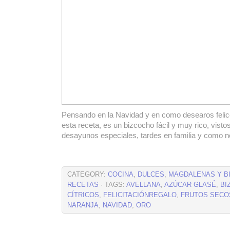
Pensando en la Navidad y en como desearos felic
esta receta, es un bizcocho fácil y muy rico, visto
desayunos especiales, tardes en familia y como no
CATEGORY:
COCINA
,
DULCES
,
MAGDALENAS Y B
RECETAS
· TAGS:
AVELLANA
,
AZÚCAR GLASÉ
,
BI
CÍTRICOS
,
FELICITACIÓNREGALO
,
FRUTOS SECO
NARANJA
,
NAVIDAD
,
ORO