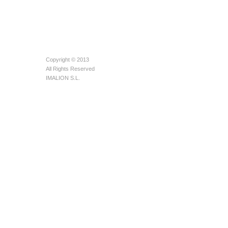
Copyright © 2013
All Rights Reserved
IMALION S.L.