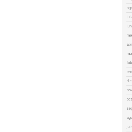
ag
jul
jun
ma
abr
ma
feb
en
di
no
oc
se
ag
jul