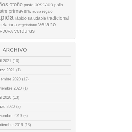
ños
otoño
pescado
pollo
pasta
stre
primavera
regalo
receta
ápida
rápido
tradicional
saludable
verano
getariana
vegetariano
verduras
RDURA
ARCHIVO
il 2021
(10)
rzo 2021
(1)
ciembre 2020
(12)
viembre 2020
(1)
il 2020
(13)
rzo 2020
(2)
viembre 2019
(6)
ptiembre 2019
(13)