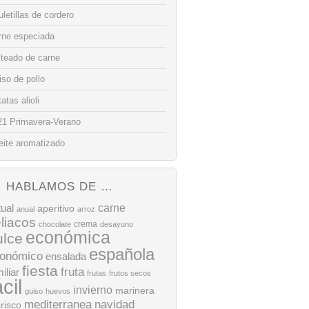
letillas de cordero
rne especiada
lteado de carne
so de pollo
atas alioli
21 Primavera-Verano
eite aromatizado
HABLAMOS DE …
tual
carne
aperitivo
anual
arroz
liacos
crema
chocolate
desayuno
económica
ulce
española
onómico
ensalada
fiesta
fruta
iliar
frutas
frutos secos
ácil
invierno
marinera
guiso
huevos
mediterranea
navidad
risco