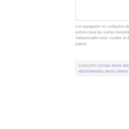
Los espaguetis en cualquiera de
exitosa para las visitas inespe
indispensable estar cocidos al
jugoso.
CATEGORY:
COCINA
,
PASTA
,
RE
MEDITERRANEA
,
PASTA
,
RÁPIDA