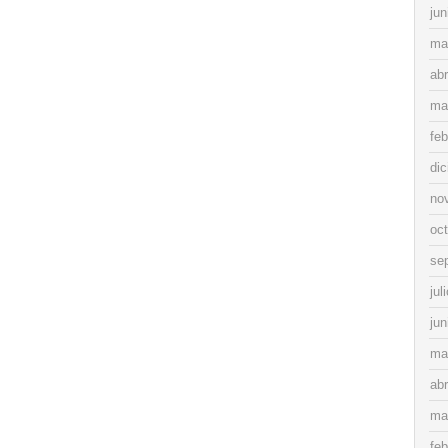
jun
ma
abr
ma
feb
di
no
oc
se
jul
jun
ma
abr
ma
feb