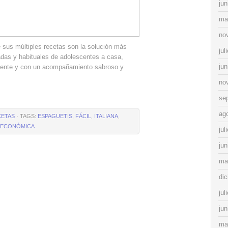
jun
ma
no
 sus múltiples recetas son la solución más
jul
radas y habituales de adolescentes a casa,
jun
 dente y con un acompañamiento sabroso y
no
se
ag
CETAS
· TAGS:
ESPAGUETIS
,
FÁCIL
,
ITALIANA
,
´ECONÓMICA
jul
jun
ma
di
jul
jun
ma