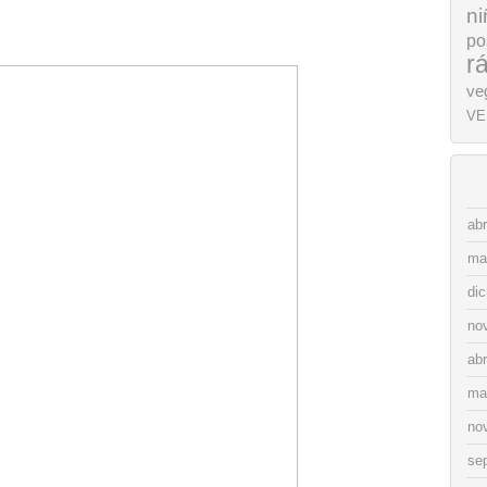
ni
po
r
ve
VE
abr
ma
di
no
abr
ma
no
se