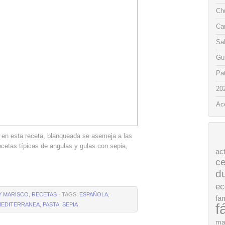
Chu
Ca
Sa
Gui
Pat
20
Ac
 en esta receta, blanqueada se asemeja a las
ecetas típicas de angulas y gulas con sepia,
ac
ce
d
ec
Y MARISCO
,
RECETAS
· TAGS:
ESPAÑOLA
,
fam
f
MEDITERRANEA
,
PASTA
,
SEPIA
ma