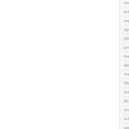
no
oc
se
ag
jul
jun
ma
abr
ma
feb
en
di
no
oc
se