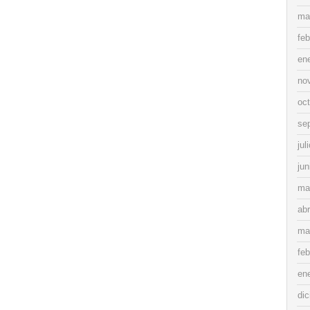
ma
feb
en
no
oc
se
jul
jun
ma
abr
ma
feb
en
di