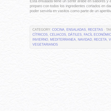
Esta ensalada tiene un sentir árabe en sabores y 
preparo con todos los ingredientes cortados en d
poder servirla en vasitos como parte de un aperitiv
CATEGORY:
COCINA
,
ENSALADAS
,
RECETAS
· TA
CÍTRICOS
,
CELIACOS
,
DÁTILES
,
FACÍL ECONÓMI
INVIERNO
,
MEDITERRANEA
,
NAVIDAD
,
RECETA
,
VEGETARIANOS