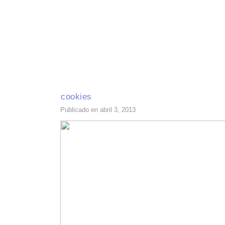
INICIO
RECETAS DE TEMPORADA
TÉCNICAS DE COCINA
INGR
cookies
Publicado en abril 3, 2013