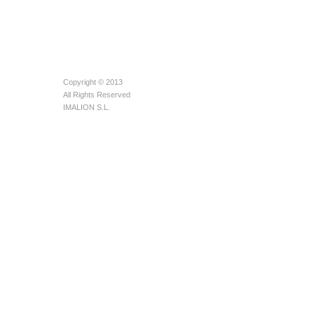
Copyright © 2013
All Rights Reserved
IMALION S.L.