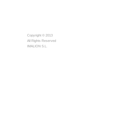
Copyright © 2013
All Rights Reserved
IMALION S.L.