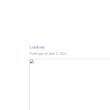
INICIO
RECETAS DE TEMPORADA
TÉCNICAS DE COCINA
INGR
cookies
Publicado en abril 3, 2013