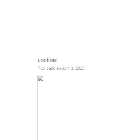
INICIO
RECETAS DE TEMPORADA
TÉCNICAS DE COCINA
INGR
cookies
Publicado en abril 3, 2013