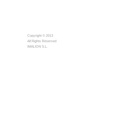
Copyright © 2013
All Rights Reserved
IMALION S.L.