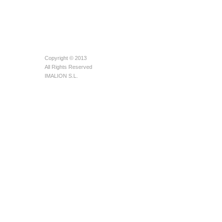
Copyright © 2013
All Rights Reserved
IMALION S.L.