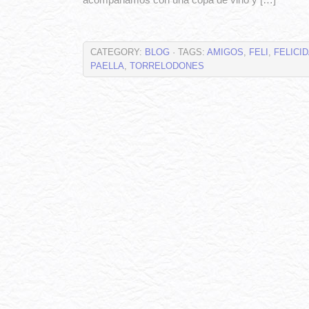
acompañamos con una copa de vino y […]
CATEGORY:
BLOG
· TAGS:
AMIGOS
,
FELI
,
FELICI
PAELLA
,
TORRELODONES