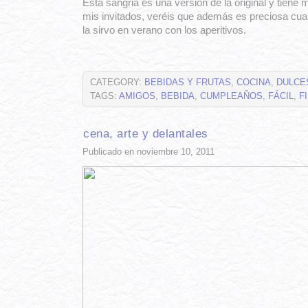
Esta sangria es una versión de la original y tiene 
mis invitados, veréis que además es preciosa cua
la sirvo en verano con los aperitivos.
CATEGORY:
BEBIDAS Y FRUTAS
,
COCINA
,
DULCE
TAGS:
AMIGOS
,
BEBIDA
,
CUMPLEAÑOS
,
FÁCIL
,
F
cena, arte y delantales
Publicado en noviembre 10, 2011