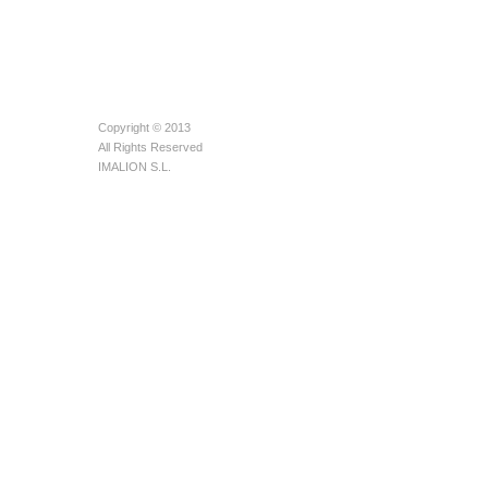
Copyright © 2013
All Rights Reserved
IMALION S.L.