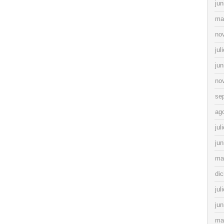
jun
ma
no
jul
jun
no
se
ag
jul
jun
ma
di
jul
jun
ma