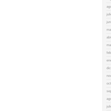
ag
jul
jun
ma
abr
ma
feb
en
di
no
oc
se
ag
jul