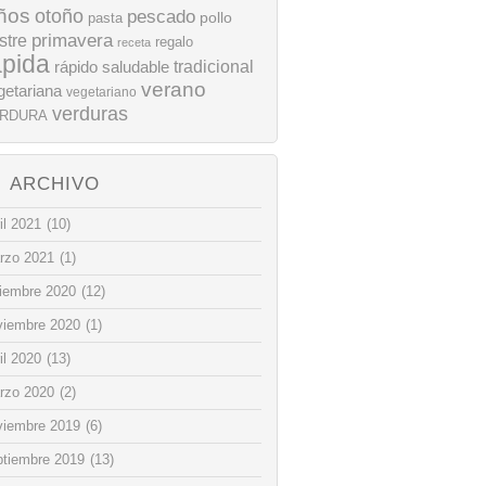
ños
otoño
pescado
pollo
pasta
stre
primavera
regalo
receta
ápida
rápido
tradicional
saludable
verano
getariana
vegetariano
verduras
RDURA
ARCHIVO
il 2021
(10)
rzo 2021
(1)
ciembre 2020
(12)
viembre 2020
(1)
il 2020
(13)
rzo 2020
(2)
viembre 2019
(6)
ptiembre 2019
(13)