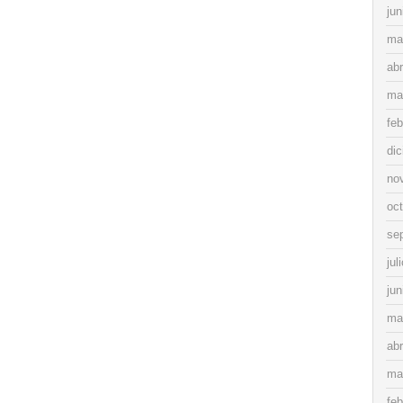
jun
ma
abr
ma
feb
di
no
oc
se
jul
jun
ma
abr
ma
feb