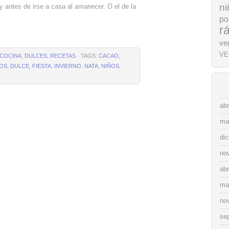
ni
s y antes de irse a casa al amanecer. O el de la
po
r
ve
VE
COCINA
,
DULCES
,
RECETAS
· TAGS:
CACAO
,
OS
,
DULCE
,
FIESTA
,
INVIERNO
,
NATA
,
NIÑOS
,
abr
ma
di
no
abr
ma
no
se