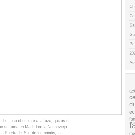
Chu
Ca
Sa
Gui
Pat
20
Ac
ac
ce
d
ec
fam
 delicioso chocolate a la taza, quizás el
f
e se toma en Madrid en la Nochevieja
 Puerta del Sol, de los brindis, las
ma