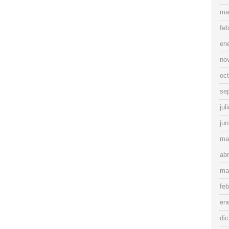
ma
feb
en
no
oc
se
jul
jun
ma
abr
ma
feb
en
di