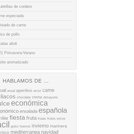
letillas de cordero
rne especiada
lteado de carne
so de pollo
atas alioli
21 Primavera-Verano
eite aromatizado
HABLAMOS DE …
tual
carne
aperitivo
anual
arroz
liacos
crema
chocolate
desayuno
económica
ulce
española
onómico
ensalada
fiesta
fruta
iliar
frutas
frutos secos
ácil
invierno
marinera
guiso
huevos
mediterranea
navidad
risco