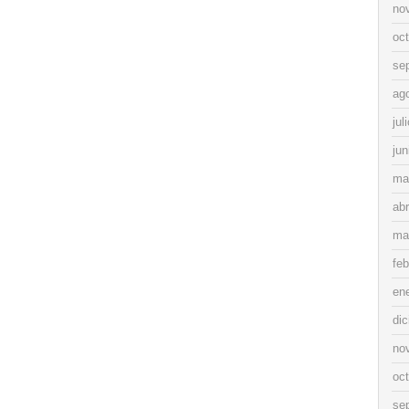
no
oc
se
ag
jul
jun
ma
abr
ma
feb
en
di
no
oc
se