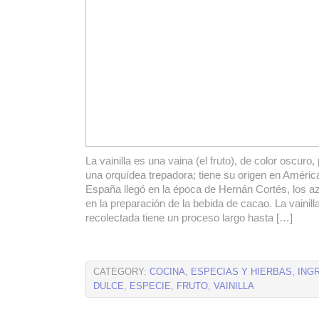
La vainilla es una vaina (el fruto), de color oscuro,
una orquídea trepadora; tiene su origen en Améric
España llegó en la época de Hernán Cortés, los azt
en la preparación de la bebida de cacao. La vainil
recolectada tiene un proceso largo hasta […]
CATEGORY:
COCINA
,
ESPECIAS Y HIERBAS
,
ING
DULCE
,
ESPECIE
,
FRUTO
,
VAINILLA