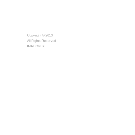
Copyright © 2013
All Rights Reserved
IMALION S.L.