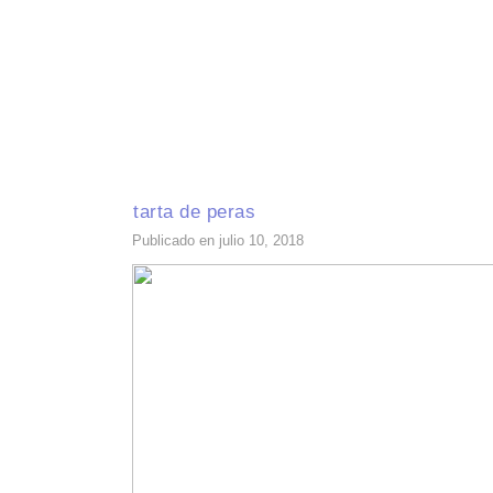
INICIO
RECETAS DE TEMPORADA
TÉCNICAS DE COCINA
INGR
tarta de peras
Publicado en julio 10, 2018