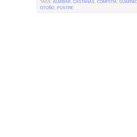
TAGS:
ALMIBAR
,
CASTAÑAS
,
COMPOTA
,
GUARNIC
OTOÑO
,
POSTRE