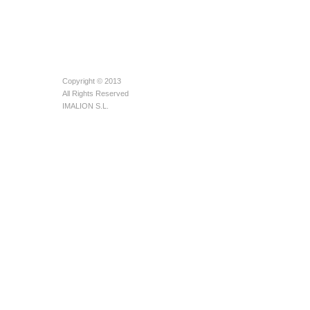
Copyright © 2013
All Rights Reserved
IMALION S.L.