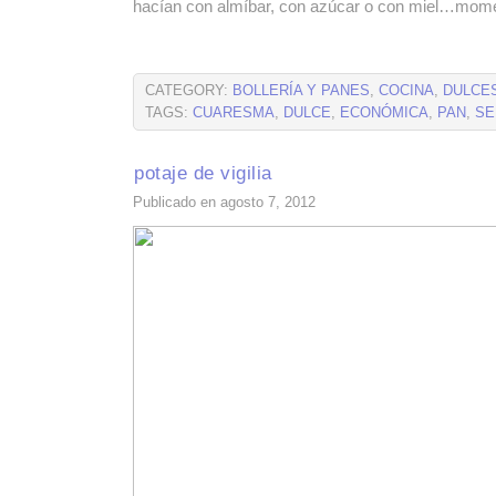
hacían con almíbar, con azúcar o con miel…mom
CATEGORY:
BOLLERÍA Y PANES
,
COCINA
,
DULCE
TAGS:
CUARESMA
,
DULCE
,
ECONÓMICA
,
PAN
,
SE
potaje de vigilia
Publicado en agosto 7, 2012