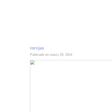
INICIO
RECETAS DE TEMPORADA
TÉCNICAS DE COCINA
INGR
torrijas
Publicado en marzo 28, 2014