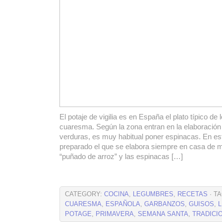
El potaje de vigilia es en España el plato típico de 
cuaresma. Según la zona entran en la elaboración d
verduras, es muy habitual poner espinacas. En es
preparado el que se elabora siempre en casa de m
“puñado de arroz” y las espinacas […]
CATEGORY:
COCINA
,
LEGUMBRES
,
RECETAS
· T
CUARESMA
,
ESPAÑOLA
,
GARBANZOS
,
GUISOS
,
POTAGE
,
PRIMAVERA
,
SEMANA SANTA
,
TRADICI