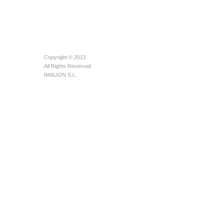
Copyright © 2013
All Rights Reserved
IMALION S.L.