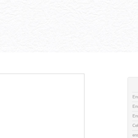
CAS DE COCINA
INGREDIENTES
RECETAS
FOTO DECO
CONTACTO
Ens
En
En
Ce
ens