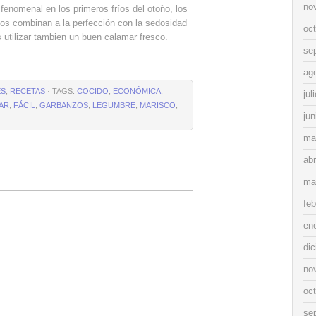
no
fenomenal en los primeros fríos del otoño, los
zos combinan a la perfección con la sedosidad
oc
 utilizar tambien un buen calamar fresco.
se
ag
ES
,
RECETAS
· TAGS:
COCIDO
,
ECONÓMICA
,
jul
IAR
,
FÁCIL
,
GARBANZOS
,
LEGUMBRE
,
MARISCO
,
jun
ma
abr
ma
feb
en
di
no
oc
se