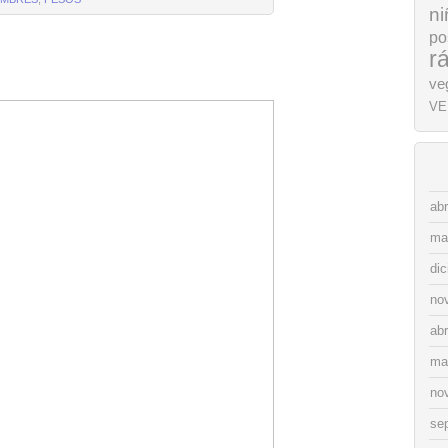
ni
po
r
ve
VE
abr
ma
di
no
abr
ma
no
se