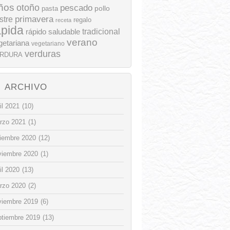
ños
otoño
pescado
pollo
pasta
stre
primavera
regalo
receta
ápida
rápido
tradicional
saludable
verano
getariana
vegetariano
verduras
RDURA
ARCHIVO
il 2021
(10)
rzo 2021
(1)
ciembre 2020
(12)
viembre 2020
(1)
il 2020
(13)
rzo 2020
(2)
viembre 2019
(6)
ptiembre 2019
(13)