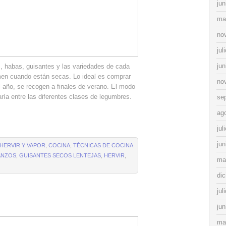
jun
ma
no
jul
jun
s, habas, guisantes y las variedades de cada
en cuando están secas. Lo ideal es comprar
no
 año, se recogen a finales de verano. El modo
aría entre las diferentes clases de legumbres.
se
ag
jul
jun
 HERVIR Y VAPOR
,
COCINA
,
TÉCNICAS DE COCINA
ANZOS
,
GUISANTES SECOS LENTEJAS
,
HERVIR
,
ma
di
jul
jun
ma