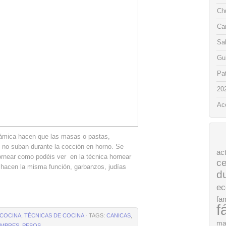
Chu
Ca
Sa
Gui
Pat
20
Ac
ámica hacen que las masas o pastas,
c. no suban durante la cocción en horno. Se
ac
rnear como podéis ver en la técnica hornear
ce
 hacen la misma función, garbanzos, judías
d
ec
fam
f
COCINA
,
TÉCNICAS DE COCINA
· TAGS:
CANICAS
,
ma
UMBRES
,
PESOS