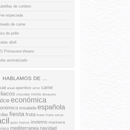
letillas de cordero
rne especiada
lteado de carne
so de pollo
atas alioli
21 Primavera-Verano
eite aromatizado
HABLAMOS DE …
tual
carne
aperitivo
anual
arroz
liacos
crema
chocolate
desayuno
económica
ulce
española
onómico
ensalada
fiesta
fruta
iliar
frutas
frutos secos
ácil
invierno
marinera
guiso
huevos
mediterranea
navidad
risco