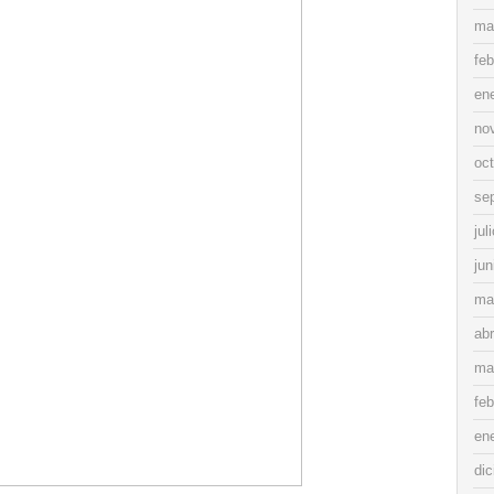
ma
feb
en
no
oc
se
jul
jun
ma
abr
ma
feb
en
di