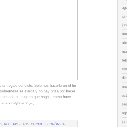
ag
jul
jun
ma
abr
ma
feb
en
di
s un regalo del cielo. Solemos hacerlo en el fin
no
sobremesa se alarga y no hay prisa por hacer
oc
ulte pesada os sugiero que hagáis como hace
a la vinagreta le […]
se
ag
jul
ES
,
RECETAS
· TAGS:
COCIDO
,
ECONÓMICA
,