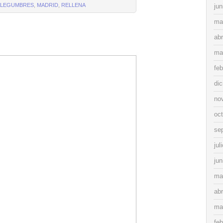
LEGUMBRES
,
MADRID
,
RELLENA
jun
ma
abr
ma
feb
di
no
oc
se
jul
jun
ma
abr
ma
feb